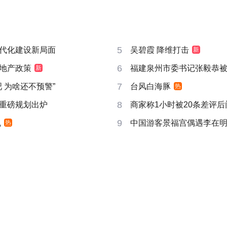
5
代化建设新局面
吴碧霞 降维打击
新
6
地产政策
福建泉州市委书记张毅恭
新
7
吧 为啥还不预警”
台风白海豚
热
8
重磅规划出炉
商家称1小时被20条差评
9
机
中国游客景福宫偶遇李在
热