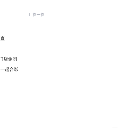

换一换
被查
后门店倒闭
明一起合影