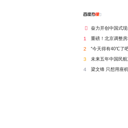


奋力开创中国式现
1
重磅！北京调整房
2
“今天得有40℃了
3
未来五年中国民航
4
梁文锋 只想用座